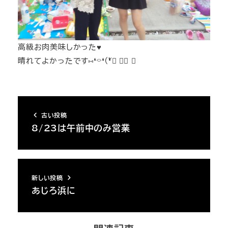
高級お肉美味しかった♥︎
晴れてよかったです⑅❛⌔❛(❛ั▿ ❛ั ⋈
古い投稿
8/23は午前中のみ営業
新しい投稿
あじろ浜に