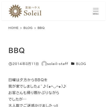
メ
イ
MENU
ン
コ
HOME
BLOG
BBQ
ン
テ
ン
BBQ
ツ
へ
移
カテゴリー
2014年8月11日
soleil-staff
BLOG
投稿日
著
動
者
日曜は夕方からBBQを
我が家でしましたょ~♪(๑ᴖ◡ᴖ๑)♪
お客さんも帰り際かぶりながら
でしたが…
大人数でご迷惑かけましたっ‼︎