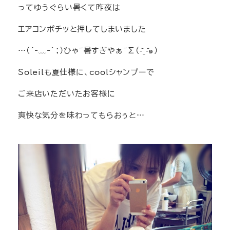
ってゆうぐらい暑くて昨夜は
エアコンポチッと押してしまいました
…(´-﹏-`；)ひゃ~暑すぎやぁ~Σ(-᷅_-᷄๑)
Soleilも夏仕様に、coolシャンプーで
ご来店いただいたお客様に
爽快な気分を味わってもらおぅと…