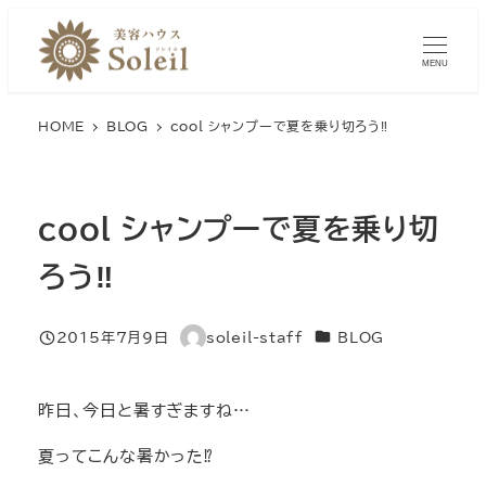
メ
イ
MENU
ン
コ
HOME
BLOG
cool シャンプーで夏を乗り切ろう‼︎
ン
テ
ン
cool シャンプーで夏を乗り切
ツ
へ
ろう‼︎
移
動
カテゴリー
2015年7月9日
soleil-staff
BLOG
投稿日
著
者
昨日、今日と暑すぎますね…
夏ってこんな暑かった⁉︎