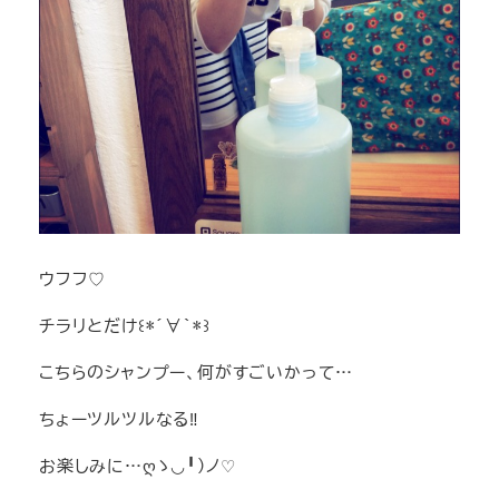
ウフフ♡
チラリとだけ꒰*´∀`*꒱
こちらのシャンプー、何がすごいかって…
ちょーツルツルなる‼︎
お楽しみに…ღゝ◡╹)ノ♡