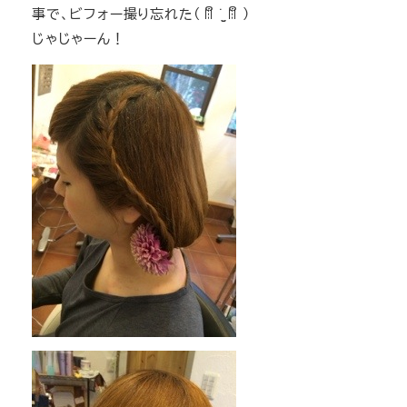
事で、ビフォー撮り忘れた( ꈨຶ ˙̫̮ ꈨຶ )
じゃじゃーん！