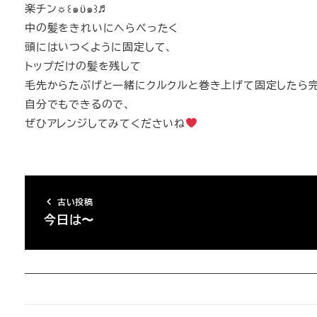
楽チン☼꒰๑ϋ๑꒱♬
中の髪をきれいにへらべったく
頭にはいつくように固定して、
トップだけの髪を残して
毛先からたぶげと一緒にクルクルと巻き上げて固定したら
自分でもできるので、
ぜひアレンジしてみてくださいね
古い投稿
今日は〜