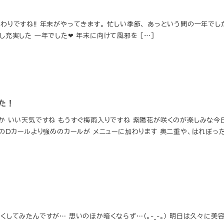
わりですね‼︎ 年末がやってきます。 忙しい季節、 あっという間の一年でし
充実した 一年でした❤︎ 年末に向けて風邪を […]
した！
か いい天気ですね もうすぐ梅雨入りですね 紫陽花が咲くのが楽しみな今
テのDカールより強めのカールが メニューに加わります 奥二重や、はれぼった
くしてみたんですが… 思いのほか暗くならず…(｡-_-｡) 明日は久々に美