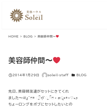
メ
イ
ン
コ
ン
HOME
BLOG
美容師仲間〜
テ
ン
ツ
へ
美容師仲間〜
移
動
カテゴリー
2014年1月29日
soleil-staff
BLOG
投稿日
著
者
先日、美容師友達がセットにきてくれ
ました〜৷ਕკ~ෆ⃛* ૂི•̮͡• ૂ ྀෆ⃛﹡೫٭ॢ*⋆♡⁎೨
ちょーロングをボブにセットしたいとの