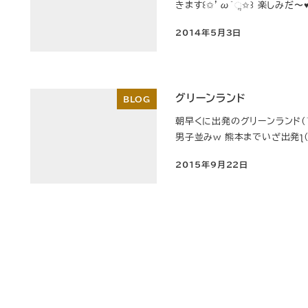
きます꒰✩’ω`ૢ✩꒱ 楽しみだ〜
2014年5月3日
投稿日
グリーンランド
BLOG
朝早くに出発のグリーンランド(
男子並みw 熊本までいざ出発ƪ(•̃͡ε•̃͡
2015年9月22日
投稿日