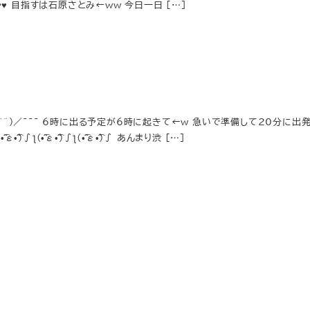
♥︎♥︎ 目指すは石原さとみ←ww 今日一日 […]
^^)／~~~ 6時に出る予定が6時に起きて←w 急いで準備して20分に出
)∫ƪ(•̃͡ε•̃͡)∫ƪ(•̃͡ε•̃͡)∫ あんまり渋 […]