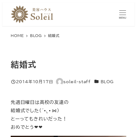
メ
イ
MENU
ン
コ
HOME
BLOG
結婚式
ン
テ
ン
結婚式
ツ
へ
移
カテゴリー
2014年10月17日
soleil-staff
BLOG
投稿日
著
動
者
先週日曜日は高校の友達の
結婚式でした(´•.̫ • ⋈)
とーってもきれいだった！
おめでとう❤︎❤︎