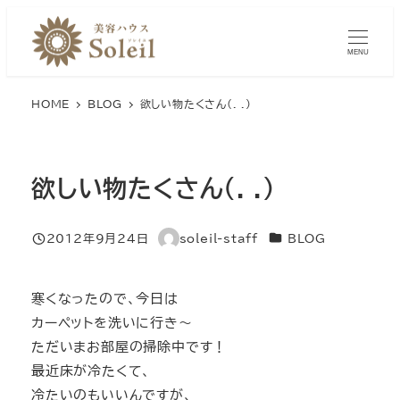
メ
イ
MENU
ン
コ
HOME
BLOG
欲しい物たくさん(._.)
ン
テ
ン
欲しい物たくさん(._.)
ツ
へ
移
カテゴリー
2012年9月24日
soleil-staff
BLOG
投稿日
著
動
者
寒くなったので、今日は
カーペットを洗いに行き～
ただいまお部屋の掃除中です！
最近床が冷たくて、
冷たいのもいいんですが、