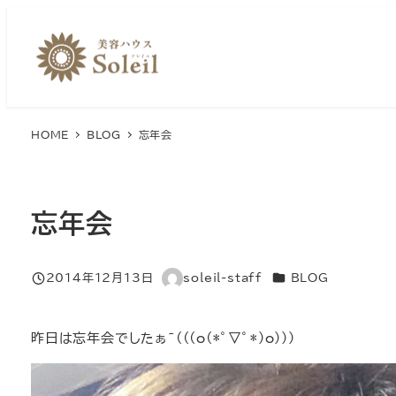
メ
イ
ン
コ
ン
HOME
BLOG
忘年会
テ
ン
ツ
へ
忘年会
移
動
カテゴリー
2014年12月13日
soleil-staff
BLOG
投稿日
著
者
昨日は忘年会でしたぁ~(((o(*ﾟ▽ﾟ*)o)))