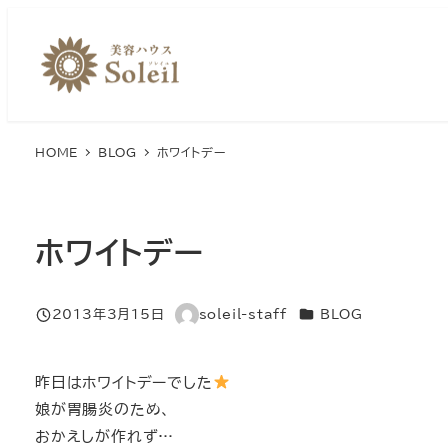
メ
イ
ン
コ
ン
HOME
BLOG
ホワイトデー
テ
ン
ツ
へ
ホワイトデー
移
動
カテゴリー
2013年3月15日
soleil-staff
BLOG
投稿日
著
者
昨日はホワイトデーでした
娘が胃腸炎のため、
おかえしが作れず…