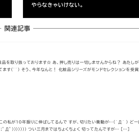
やらなきゃいけない。
関連記事
粧品を取り扱っております☆ あ、押し売りは一切しませんからね？ あたし
ます(^^) そう、今年なんと！ 化粧品シリーズがモンドセレクションを受賞し
の私が10年振りに伸ばしてるんで すが、切りたい衝動が…(´Д` ) どー
；ﾟДﾟ))))))) つい三月まではちょくちょく 切ってたんですが… […]