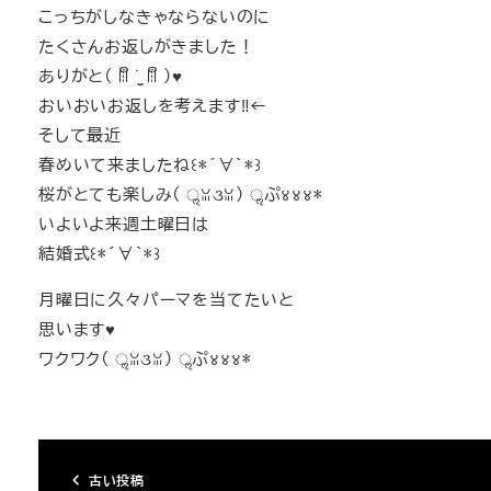
こっちがしなきゃならないのに
たくさんお返しがきました！
ありがと( ꈨຶ ˙̫̮ ꈨຶ )♥
おいおいお返しを考えます‼←
そして最近
春めいて来ましたね꒰*´∀`*꒱
桜がとても楽しみ( ॢꈍ૩ꈍ) ॢぷ४४४*
いよいよ来週土曜日は
結婚式꒰*´∀`*꒱
月曜日に久々パーマを当てたいと
思います♥
ワクワク( ॢꈍ૩ꈍ) ॢぷ४४४*
古い投稿