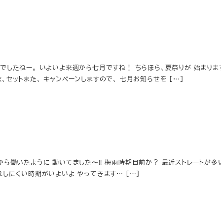
したねー。 いよいよ来週から七月ですね！ ちらほら、夏祭りが 始まりますねー
ᵋᵎᵌ⁎४*✧ 浴衣、セットまた、 キャンペーンしますので、 七月お知らせを […]
から働いたように 動いてました〜‼ 梅雨時期目前か？ 最近ストレートが多
 ँั๊ྃ 手入れしにくい時期がいよいよ やってきます… […]