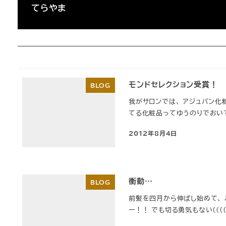
てらやま
モンドセレクション受賞！
BLOG
我がサロンでは、 アジュバン化
てる化粧品ってゆうのりでおいて
2012年8月4日
投稿日
衝動…
BLOG
前髪を四月から伸ばし始めて、 こ
ー！！ でも切る勇気もない((((