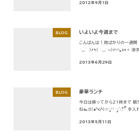
2012年9月1日
投稿日
いよいよ今週まで
BLOG
こんばんは！雨ばかりの一週間 で
´◡` )۶٩( ´◡`⑅)۶
2013年6月29日
投稿日
豪華ランチ
BLOG
今日は帰ってから21時まで 朝
ね๛!!(๑⁼̴̀o⁼̴́)੭ु⁾⁾ ༘ؓ
2013年5月11日
投稿日