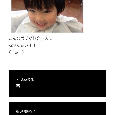
こんなボブが似合う人に
なりたぁい！！
( ^ω^ )
古い投稿
春
新しい投稿