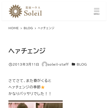
メ
イ
MENU
ン
コ
HOME
BLOG
ヘァチェンジ
ン
テ
ン
ヘァチェンジ
ツ
へ
移
カテゴリー
2013年3月11日
soleil-staff
BLOG
投稿日
著
動
者
さてさて、また春がくると
ヘァチェンジの季節
かなりバッサリでした！！