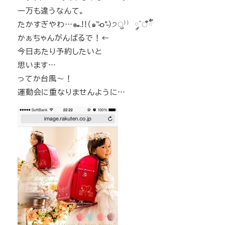
一万も違うなんて。
たかすぎやわ…๛!!(๑⁼̴̀o⁼̴́)੭ु⁾⁾ ༘ؓ ँั๊ྃ
かぁちゃんがんばるで！←
今日あたり予約したいと
思います…
ってか台風～！
運動会に重なりませんように…