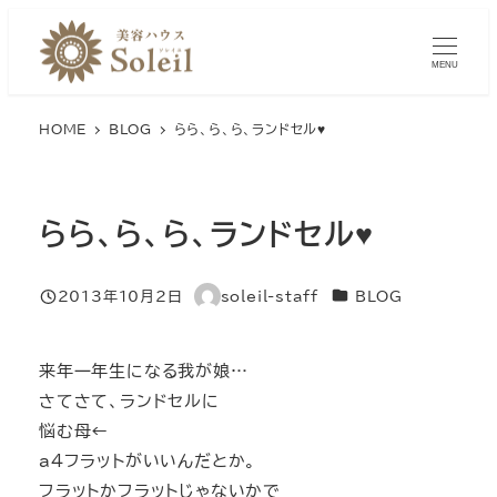
メ
イ
MENU
ン
コ
HOME
BLOG
らら、ら、ら、ランドセル♥
ン
テ
ン
らら、ら、ら、ランドセル♥
ツ
へ
移
カテゴリー
2013年10月2日
soleil-staff
BLOG
投稿日
著
動
者
来年一年生になる我が娘…
さてさて、ランドセルに
悩む母←
a4フラットがいいんだとか。
フラットかフラットじゃないかで