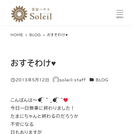
メ
イ
MENU
ン
コ
HOME
BLOG
おすそわけ♥
ン
テ
ン
おすそわけ♥
ツ
へ
移
カテゴリー
2013年5月12日
soleil-staff
BLOG
投稿日
著
動
者
こんばんは〜⚈້͡ ໋͈ ૈ ˌ̫̮ ⚈້͡ ໋͈ ૈ
今日一日無事に終わりました！
たまにちゃんと終わるのだろうか
不安になる
日もありますが