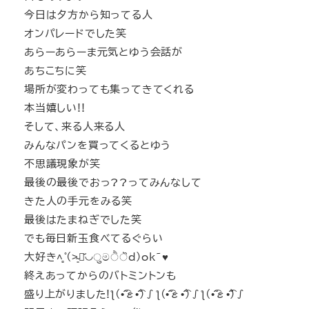
今日は夕方から知ってる人
オンパレードでした笑
あらーあらーま元気とゆう会話が
あちこちに笑
場所が変わっても集ってきてくれる
本当嬉しい!!
そして、来る人来る人
みんなパンを買ってくるとゆう
不思議現象が笑
最後の最後でおっ??ってみんなして
きた人の手元をみる笑
最後はたまねぎでした笑
でも毎日新玉食べてるぐらい
大好き˄̻ ̊(˃̴͈ॢ᷄◡ुමੈॆd)ok~♥
終えあってからのバトミントンも
盛り上がりました!ƪ(•̃͡ε•̃͡)∫ƪ(•̃͡ε•̃͡)∫ƪ(•̃͡ε•̃͡)∫