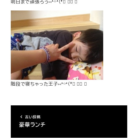
明日まで頑張ろう⑅❛⌔❛(❛ั▿ ❛ั ⋈
階段で寝ちゃった王子⑅❛⌔❛(❛ั▿ ❛ั ⋈
古い投稿
豪華ランチ