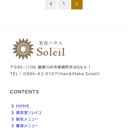
投
1
2
稿
の
ペ
ー
ジ
送
〒895-1106 薩摩川内市東郷町斧渕663-1
TEL / 0996-42-0187（Hair&Make Soleil）
り
CONTENTS
HOME
美容室ソレイユ
脱毛メニュー
痩身メニュー